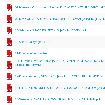
08-Honsova-Capouchova-Stehno_KLICIVOST_A_VITALITA_OSIVA_J
09-Mraz_UREASTABIL_V_TECHNOLOGII_PESTOVANI_JARNIHO_JECMEN
10-Salavova_SYNGENTA_RESENI_V_JARNIM_JECMENI.pdf
10-SReklama_Syngenta.pdf
11-Dryslova-Smutny-Kren-
Prochazkova_VYNOS_ZRNA_JARNIHO_JECMENE_PESTOVANEHO_V_
11-Reklama_Silwet.pdf
12-Krovacek-Cerny_STIMULACE_JARNIHO_JECMENE_BEHEM_MORENI.
13-Hajek_INTENZIVNI_PESTITELSKE_TECHNOLOGIE_A_ODRUDY_JAR
14-Samalik_SUNAGREEN_A_M-SUNAGREEN_V_JECMENI_JARNIM.pdf