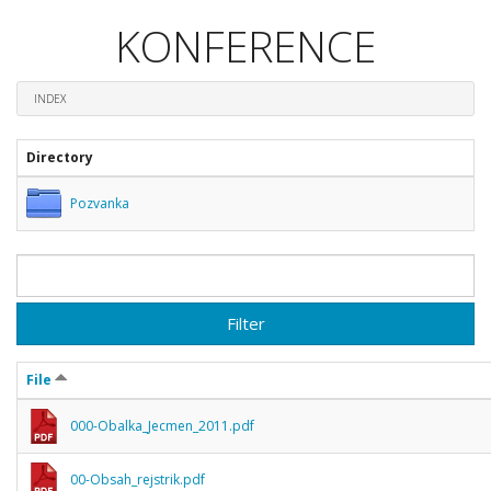
KONFERENCE
INDEX
Directory
Pozvanka
Filter
File
000-Obalka_Jecmen_2011.pdf
00-Obsah_rejstrik.pdf