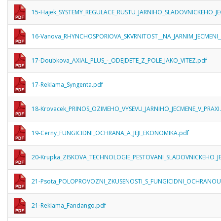
15-Hajek_SYSTEMY_REGULACE_RUSTU_JARNIHO_SLADOVNICKEHO_JE
16-Vanova_RHYNCHOSPORIOVA_SKVRNITOST__NA_JARNIM_JECMENI__
17-Doubkova_AXIAL_PLUS_-_ODEJDETE_Z_POLE_JAKO_VITEZ.pdf
17-Reklama_Syngenta.pdf
18-Krovacek_PRINOS_OZIMEHO_VYSEVU_JARNIHO_JECMENE_V_PRAXI
19-Cerny_FUNGICIDNI_OCHRANA_A_JEJI_EKONOMIKA.pdf
20-Krupka_ZISKOVA_TECHNOLOGIE_PESTOVANI_SLADOVNICKEHO_JE
21-Psota_POLOPROVOZNI_ZKUSENOSTI_S_FUNGICIDNI_OCHRANOU
21-Reklama_Fandango.pdf