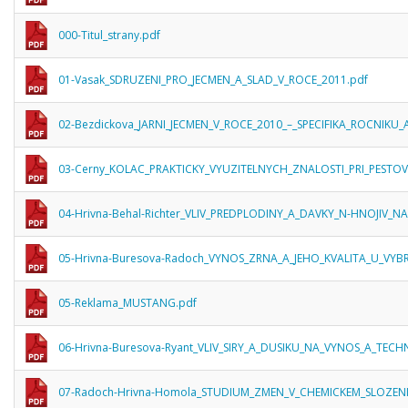
000-Titul_strany.pdf
01-Vasak_SDRUZENI_PRO_JECMEN_A_SLAD_V_ROCE_2011.pdf
02-Bezdickova_JARNI_JECMEN_V_ROCE_2010_–_SPECIFIKA_ROCNIK
03-Cerny_KOLAC_PRAKTICKY_VYUZITELNYCH_ZNALOSTI_PRI_PESTO
04-Hrivna-Behal-Richter_VLIV_PREDPLODINY_A_DAVKY_N-HNOJIV_N
05-Hrivna-Buresova-Radoch_VYNOS_ZRNA_A_JEHO_KVALITA_U_V
05-Reklama_MUSTANG.pdf
06-Hrivna-Buresova-Ryant_VLIV_SIRY_A_DUSIKU_NA_VYNOS_A_TE
07-Radoch-Hrivna-Homola_STUDIUM_ZMEN_V_CHEMICKEM_SLOZENI