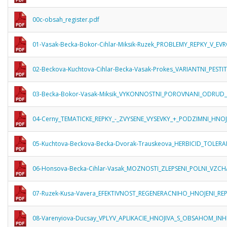
00c-obsah_register.pdf
01-Vasak-Becka-Bokor-Cihlar-Miksik-Ruzek_PROBLEMY_REPKY_V_EVR
02-Beckova-Kuchtova-Cihlar-Becka-Vasak-Prokes_VARIANTNI_PES
03-Becka-Bokor-Vasak-Miksik_VYKONNOSTNI_POROVNANI_ODRUD_
04-Cerny_TEMATICKE_REPKY_-_ZVYSENE_VYSEVKY_+_PODZIMNI_HNOJ
05-Kuchtova-Beckova-Becka-Dvorak-Trauskeova_HERBICID_TOLERA
06-Honsova-Becka-Cihlar-Vasak_MOZNOSTI_ZLEPSENI_POLNI_VZCH
07-Ruzek-Kusa-Vavera_EFEKTIVNOST_REGENERACNIHO_HNOJENI_RE
08-Varenyiova-Ducsay_VPLYV_APLIKACIE_HNOJIVA_S_OBSAHOM_INH