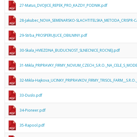
27-Matus_DVOJICE_REPEK_PRO_KAZDY_PODNIK.pdf
28-Jakubec_NOVA_SEMENARSKO-SLACHTITELSKA_METODA_CRISPR-C
29-Strba_PROSPERUJUCE_OBILNINY.pdf
30-Skala_HVIEZDNA_BUDUCNOST_SLNECNICE_ROCNEJ.pdf
31-Mikla_PRIPRAVKY_FIRMY_NOVUM_CZECH_S.R.O._NA_CELE_S_MO
32-Mikla-Hajkova_UCINKY_PRIPRAVKOV_FIRMY_TRISOL_FARM__S.R
33-Duslo.pdf
34-Pioneer.pdf
35-Rapool.pdf