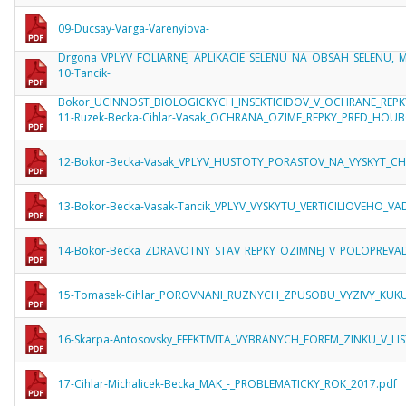
09-Ducsay-Varga-Varenyiova-
Drgona_VPLYV_FOLIARNEJ_APLIKACIE_SELENU_NA_OBSAH_SELENU,
10-Tancik-
Bokor_UCINNOST_BIOLOGICKYCH_INSEKTICIDOV_V_OCHRANE_RE
11-Ruzek-Becka-Cihlar-Vasak_OCHRANA_OZIME_REPKY_PRED_HO
12-Bokor-Becka-Vasak_VPLYV_HUSTOTY_PORASTOV_NA_VYSKYT_C
13-Bokor-Becka-Vasak-Tancik_VPLYV_VYSKYTU_VERTICILIOVEHO_
14-Bokor-Becka_ZDRAVOTNY_STAV_REPKY_OZIMNEJ_V_POLOPREV
15-Tomasek-Cihlar_POROVNANI_RUZNYCH_ZPUSOBU_VYZIVY_KUKU
16-Skarpa-Antosovsky_EFEKTIVITA_VYBRANYCH_FOREM_ZINKU_V_LIS
17-Cihlar-Michalicek-Becka_MAK_-_PROBLEMATICKY_ROK_2017.pdf