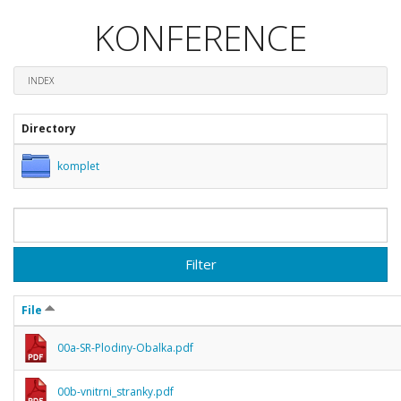
KONFERENCE
INDEX
Directory
komplet
Filter
File
00a-SR-Plodiny-Obalka.pdf
00b-vnitrni_stranky.pdf