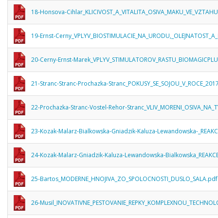
18-Honsova-Cihlar_KLICIVOST_A_VITALITA_OSIVA_MAKU_VE_VZTAH
19-Ernst-Cerny_VPLYV_BIOSTIMULACIE_NA_URODU,_OLEJNATOST_A
20-Cerny-Ernst-Marek_VPLYV_STIMULATOROV_RASTU_BIOMAGICP
21-Stranc-Stranc-Prochazka-Stranc_POKUSY_SE_SOJOU_V_ROCE_2017
22-Prochazka-Stranc-Vostel-Rehor-Stranc_VLIV_MORENI_OSIVA_
23-Kozak-Malarz-Bialkowska-Gniadzik-Kaluza-Lewandowska-_REAK
24-Kozak-Malarz-Gniadzik-Kaluza-Lewandowska-Bialkowska_REAK
25-Bartos_MODERNE_HNOJIVA_ZO_SPOLOCNOSTI_DUSLO_SALA.pdf
26-Musil_INOVATIVNE_PESTOVANIE_REPKY_KOMPLEXNOU_TECHNO