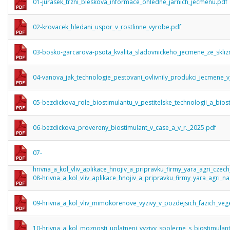
01-jurasek_trzni_bleskova_informace_ohledne_jarnich_jecmenu.pdf
02-krovacek_hledani_uspor_v_rostlinne_vyrobe.pdf
03-bosko-garcarova-psota_kvalita_sladovnickeho_jecmene_ze_skliz
04-vanova_jak_technologie_pestovani_ovlivnily_produkci_jecmene_
05-bezdickova_role_biostimulantu_v_pestitelske_technologii_a_bios
06-bezdickova_provereny_biostimulant_v_case_a_v_r._2025.pdf
07-
hrivna_a_kol_vliv_aplikace_hnojiv_a_pripravku_firmy_yara_agri_czec
08-hrivna_a_kol_vliv_aplikace_hnojiv_a_pripravku_firmy_yara_agri_n
09-hrivna_a_kol_vliv_mimokorenove_vyzivy_v_pozdejsich_fazich_veg
10-hrivna_a_kol_moznosti_uplatneni_vyzivy_spolecne_s_biostimulan