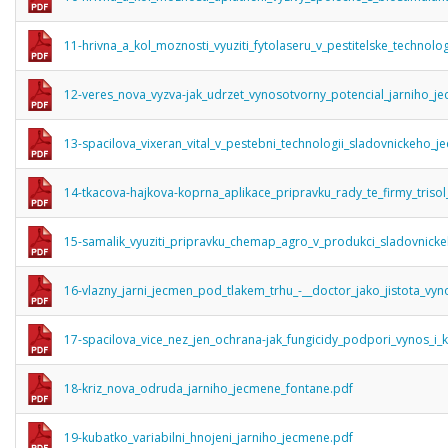
11-hrivna_a_kol_moznosti_vyuziti_fytolaseru_v_pestitelske_technolo
12-veres_nova_vyzva-jak_udrzet_vynosotvorny_potencial_jarniho_j
13-spacilova_vixeran_vital_v_pestebni_technologii_sladovnickeho_j
14-tkacova-hajkova-koprna_aplikace_pripravku_rady_te_firmy_trisol
15-samalik_vyuziti_pripravku_chemap_agro_v_produkci_sladovnick
16-vlazny_jarni_jecmen_pod_tlakem_trhu_-__doctor_jako_jistota_vyno
17-spacilova_vice_nez_jen_ochrana-jak_fungicidy_podpori_vynos_i_
18-kriz_nova_odruda_jarniho_jecmene_fontane.pdf
19-kubatko_variabilni_hnojeni_jarniho_jecmene.pdf